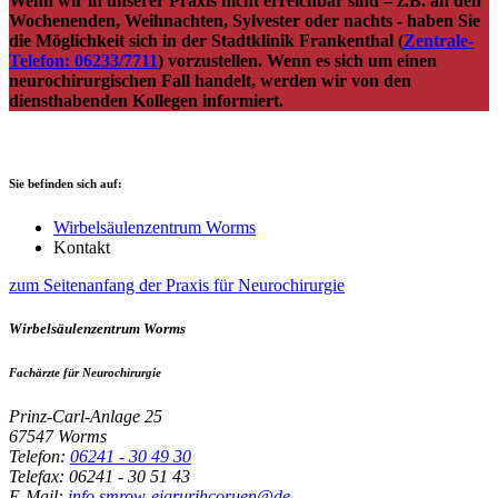
Wenn wir in unserer Praxis nicht erreichbar sind – z.B. an den
Wochenenden, Weihnachten, Sylvester oder nachts - haben Sie
die Möglichkeit sich in der Stadtklinik Frankenthal (
Zentrale-
Telefon: 06233/7711
) vorzustellen. Wenn es sich um einen
neuro­chirurgischen Fall handelt, werden wir von den
diensthabenden Kollegen informiert.
Sie befinden sich auf:
Wirbelsäulenzentrum Worms
Kontakt
zum Seitenanfang der Praxis für Neurochirurgie
Wirbelsäulenzentrum Worms
Fachärzte für Neurochirurgie
Prinz-Carl-Anlage 25
67547 Worms
Telefon:
06241 ‑ 30 49 30
Telefax:
06241 ‑ 30 51 43
E-Mail:
info
.smrow-eigrurihcoruen@
de