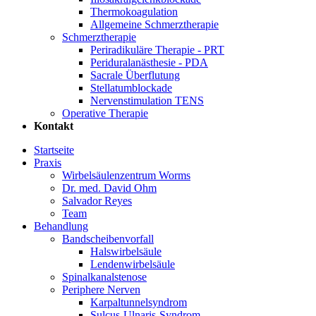
Thermokoagulation
Allgemeine Schmerztherapie
Schmerztherapie
Periradikuläre Therapie - PRT
Periduralanästhesie - PDA
Sacrale Überflutung
Stellatumblockade
Nervenstimulation TENS
Operative Therapie
Kontakt
Startseite
Praxis
Wirbelsäulenzentrum Worms
Dr. med. David Ohm
Salvador Reyes
Team
Behandlung
Bandscheibenvorfall
Halswirbelsäule
Lendenwirbelsäule
Spinalkanalstenose
Periphere Nerven
Karpaltunnelsyndrom
Sulcus-Ulnaris-Syndrom