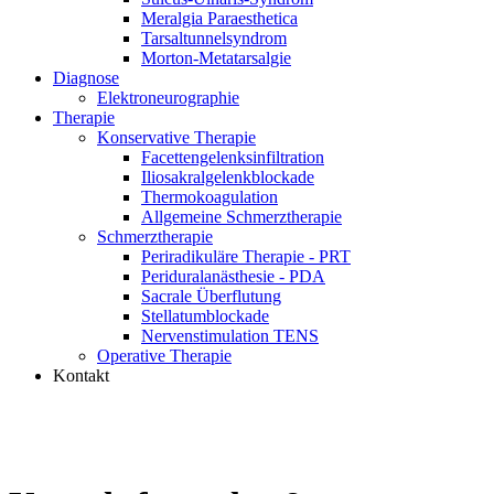
Meralgia Paraesthetica
Tarsaltunnelsyndrom
Morton-Metatarsalgie
Diagnose
Elektroneurographie
Therapie
Konservative Therapie
Facettengelenksinfiltration
Iliosakralgelenkblockade
Thermokoagulation
Allgemeine Schmerztherapie
Schmerztherapie
Periradikuläre Therapie - PRT
Periduralanästhesie - PDA
Sacrale Überflutung
Stellatumblockade
Nervenstimulation TENS
Operative Therapie
Kontakt