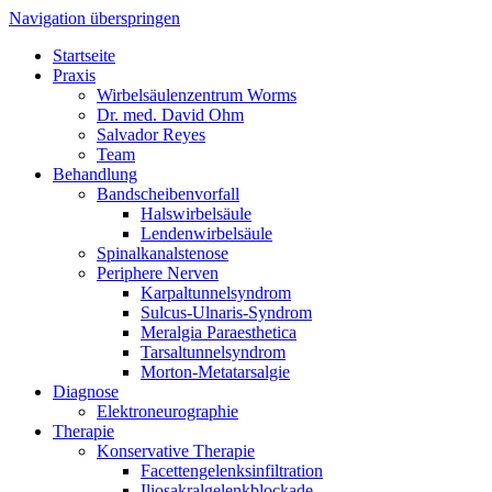
Navigation überspringen
Startseite
Praxis
Wirbelsäulenzentrum Worms
Dr. med. David Ohm
Salvador Reyes
Team
Behandlung
Bandscheibenvorfall
Halswirbelsäule
Lendenwirbelsäule
Spinalkanalstenose
Periphere Nerven
Karpaltunnelsyndrom
Sulcus-Ulnaris-Syndrom
Meralgia Paraesthetica
Tarsaltunnelsyndrom
Morton-Metatarsalgie
Diagnose
Elektroneurographie
Therapie
Konservative Therapie
Facettengelenksinfiltration
Iliosakralgelenkblockade